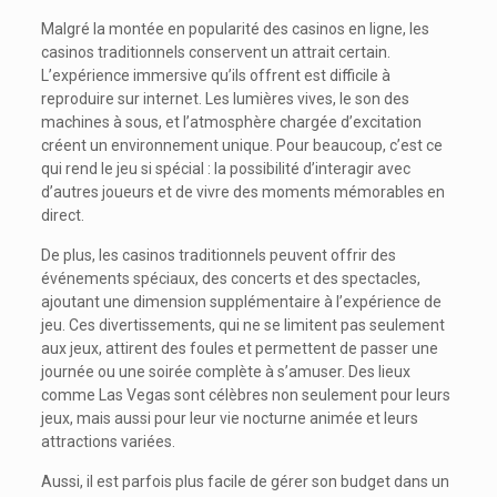
Malgré la montée en popularité des casinos en ligne, les
casinos traditionnels conservent un attrait certain.
L’expérience immersive qu’ils offrent est difficile à
reproduire sur internet. Les lumières vives, le son des
machines à sous, et l’atmosphère chargée d’excitation
créent un environnement unique. Pour beaucoup, c’est ce
qui rend le jeu si spécial : la possibilité d’interagir avec
d’autres joueurs et de vivre des moments mémorables en
direct.
De plus, les casinos traditionnels peuvent offrir des
événements spéciaux, des concerts et des spectacles,
ajoutant une dimension supplémentaire à l’expérience de
jeu. Ces divertissements, qui ne se limitent pas seulement
aux jeux, attirent des foules et permettent de passer une
journée ou une soirée complète à s’amuser. Des lieux
comme Las Vegas sont célèbres non seulement pour leurs
jeux, mais aussi pour leur vie nocturne animée et leurs
attractions variées.
Aussi, il est parfois plus facile de gérer son budget dans un