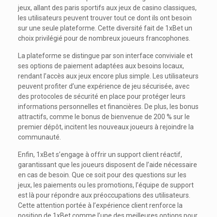
jeux, allant des paris sportifs aux jeux de casino classiques,
les utilisateurs peuvent trouver tout ce dont ils ont besoin
sur une seule plateforme. Cette diversité fait de 1xBet un
choix privilégié pour de nombreux joueurs francophones.
La plateforme se distingue par son interface conviviale et
ses options de paiement adaptées aux besoins locaux,
rendant l’accès aux jeux encore plus simple. Les utilisateurs
peuvent profiter d’une expérience de jeu sécurisée, avec
des protocoles de sécurité en place pour protéger leurs
informations personnelles et financières. De plus, les bonus
attractifs, comme le bonus de bienvenue de 200 % sur le
premier dépôt, incitent les nouveaux joueurs à rejoindre la
communauté.
Enfin, 1xBet s’engage à offrir un support client réactif,
garantissant que les joueurs disposent de l’aide nécessaire
en cas de besoin. Que ce soit pour des questions sur les
jeux, les paiements ou les promotions, l’équipe de support
est là pour répondre aux préoccupations des utilisateurs.
Cette attention portée à l’expérience client renforce la
position de 1xBet comme l’une des meilleures options pour