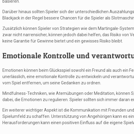
basieren.
Darüber hinaus sollten Spieler sich der unterschiedlichen Auszahlung
Blackjack in der Regel bessere Chancen für die Spieler als Slotmaschi
Zusätzlich können Spieler von Strategien wie dem Martingale-System
zwar nicht narrensicher, können jedoch dabei helfen, das Risiko von V
keine Garantie für Gewinne bietet und ein gewisses Risiko bleibt.
Emotionale Kontrolle und verantwort
Emotionen können beim Glücksspiel sowohl ein Freund als auch ein Fein
unerlässlich, eine emotionale Kontrolle zu entwickeln und verantwortun
vom Spiel entfernen, um seine Gedanken zu ordnen.
Mindfulness-Techniken, wie Atemübungen oder Meditation, können Spie
dabei, die Emotionen zu regulieren. Spieler sollten sich immer daran e
Ein weiterer wichtiger Aspekt ist die Kommunikation mit Freunden u
Spielumfeld zu schaffen. Unterstützung von Angehörigen kann es ein
Herausforderungen kann einen positiven Einfluss auf die eigene Spie