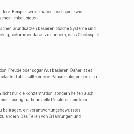
ndere. Beispielsweise haben Tischspiele wie
cheinlichkeit bieten.
tischen Grundsätzen basieren. Solche Systeme sind
chtig, sich immer daran zu erinnern, dass Glücksspiel
tion, Freude oder sogar Wut basieren. Daher ist es
lastet fühlt, sollte er eine Pause einlegen und sich
nicht nur die Konzentration, sondern helfen auch
 eine Lösung für finanzielle Probleme sein kann.
zu beitragen, ein verantwortungsbewusstes
zu ändern. Das Teilen von Erfahrungen und