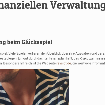
inanziellen Verwaltun
ung beim Glücksspiel
spiel. Viele Spieler verlieren den Überblick über ihre Ausgaben und gera
festzulegen. Ein gut durchdachter Finanzplan hilft, das Risiko zu minimi
. Besonders hilfreich ist die Webseite
revslot.de
, die wertvolle Informat