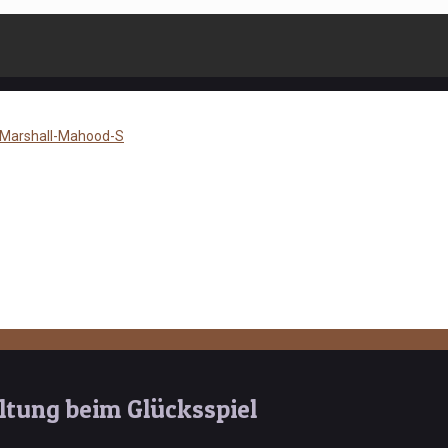
altung beim Glücksspiel