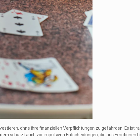
investieren, ohne ihre finanziellen Verpflichtungen zu gefährden. Es is
, sondern schützt auch vor impulsiven Entscheidungen, die aus Emotionen