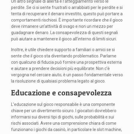
Un altro segnale di allerta è l’atteggiamento verso le
perdite. Se ci si sente frustrati o arrabbiati per le perdite e si
tenta di recuperare il denaro investito, questo può portare a
comportamenti rischiosi. È importante ricordare che il gioco
deve rimanere un’attività di svago e non un mezzo per
guadagnare denaro. La consapevolezza di questi segnali
può aiutare a mantenere il gioco all’interno di limiti sicuri.
Inoltre, è utile chiedere supporto a familiari o amici se si
sente che il gioco sta diventando problematico. Parlarne
con qualcuno di fiducia può fornire una prospettiva esterna
e aiutare a prendere decisioni più equilibrate. Non c’è
vergogna nel cercare aiuto; è un passo fondamentale verso
la risoluzione di qualsiasi problema legato al gioco.
Educazione e consapevolezza
L’educazione sul gioco responsabile è una componente
chiave per un divertimento sicuro. I giocatori dovrebbero
informarsi sui diversi tipi di giochi, sulle probabilità e sui
rischi associati. Avere una comprensione chiara di come
funzionano i giochi da casinò, in particolare le slot machine,