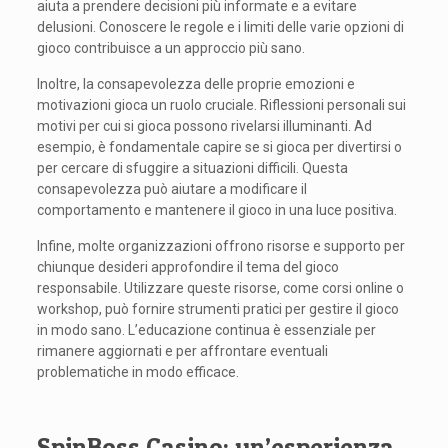
aiuta a prendere decisioni più informate e a evitare
delusioni. Conoscere le regole e i limiti delle varie opzioni di
gioco contribuisce a un approccio più sano.
Inoltre, la consapevolezza delle proprie emozioni e
motivazioni gioca un ruolo cruciale. Riflessioni personali sui
motivi per cui si gioca possono rivelarsi illuminanti. Ad
esempio, è fondamentale capire se si gioca per divertirsi o
per cercare di sfuggire a situazioni difficili. Questa
consapevolezza può aiutare a modificare il
comportamento e mantenere il gioco in una luce positiva.
Infine, molte organizzazioni offrono risorse e supporto per
chiunque desideri approfondire il tema del gioco
responsabile. Utilizzare queste risorse, come corsi online o
workshop, può fornire strumenti pratici per gestire il gioco
in modo sano. L’educazione continua è essenziale per
rimanere aggiornati e per affrontare eventuali
problematiche in modo efficace.
SpinBoss Casino: un’esperienza