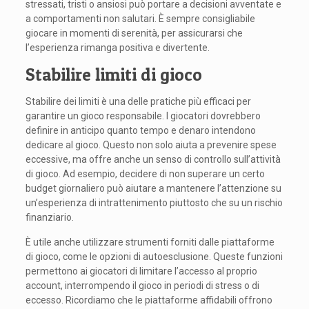
stressati, tristi o ansiosi può portare a decisioni avventate e
a comportamenti non salutari. È sempre consigliabile
giocare in momenti di serenità, per assicurarsi che
l’esperienza rimanga positiva e divertente.
Stabilire limiti di gioco
Stabilire dei limiti è una delle pratiche più efficaci per
garantire un gioco responsabile. I giocatori dovrebbero
definire in anticipo quanto tempo e denaro intendono
dedicare al gioco. Questo non solo aiuta a prevenire spese
eccessive, ma offre anche un senso di controllo sull’attività
di gioco. Ad esempio, decidere di non superare un certo
budget giornaliero può aiutare a mantenere l’attenzione su
un’esperienza di intrattenimento piuttosto che su un rischio
finanziario.
È utile anche utilizzare strumenti forniti dalle piattaforme
di gioco, come le opzioni di autoesclusione. Queste funzioni
permettono ai giocatori di limitare l’accesso al proprio
account, interrompendo il gioco in periodi di stress o di
eccesso. Ricordiamo che le piattaforme affidabili offrono