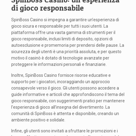
di gioco responsabile
SpinBoss Casino si impegna a garantire un’esperienza di
gioco sicura e responsabile per tutti i suoi utenti. La
piattaforma offre una vasta gamma di strumenti per il
gioco responsabile, inclusi limiti di deposito, opzioni di
autoesclusione e promemoria per prendersi delle pause. La
sicurezza degli utenti è una priorità assoluta, e per questo
motivo il casinò è dotato di tecnologie avanzate per
proteggere le informazioni personali e finanziarie.
Inoltre, SpinBoss Casino fornisce risorse educative e
supporto per i giocatori, incoraggiando un approccio
consapevole verso il gioco. Gli utenti possono accedere a
guide informative e articoli che approfondiscono il tema del
gioco responsabile, con suggerimenti pratici per mantenere
l’esperienza di gioco all’insegna del divertimento. La
comunità di SpinBoss è attenta e disponibile, creando un
ambiente positivo e solidale.
Infine, gli utenti sono invitati a sfruttare le promozioni e i