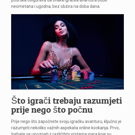
podrška osigurava da svaka igračka avantura bude
neometana i ugodna, bez obzira na doba dana.
Što igrači trebaju razumjeti
prije nego što počnu
Prije nego što započnete svoju igračku avanturu, ključno je
razumjeti nekoliko važnih aspekata online kockanja. Prvo,
trebate se upoznati s različitim vrstama igara koje su