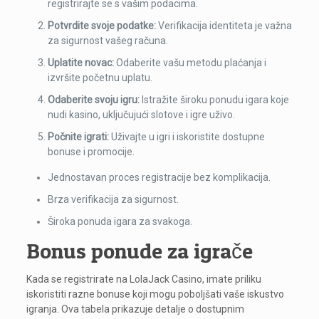
registrirajte se s vašim podacima.
Potvrdite svoje podatke:
Verifikacija identiteta je važna
za sigurnost vašeg računa.
Uplatite novac:
Odaberite vašu metodu plaćanja i
izvršite početnu uplatu.
Odaberite svoju igru:
Istražite široku ponudu igara koje
nudi kasino, uključujući slotove i igre uživo.
Počnite igrati:
Uživajte u igri i iskoristite dostupne
bonuse i promocije.
Jednostavan proces registracije bez komplikacija.
Brza verifikacija za sigurnost.
Široka ponuda igara za svakoga.
Bonus ponude za igrače
Kada se registrirate na LolaJack Casino, imate priliku
iskoristiti razne bonuse koji mogu poboljšati vaše iskustvo
igranja. Ova tabela prikazuje detalje o dostupnim