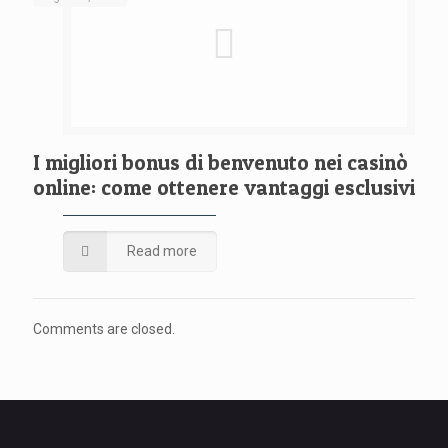
I migliori bonus di benvenuto nei casinò
online: come ottenere vantaggi esclusivi
Read more
Comments are closed.