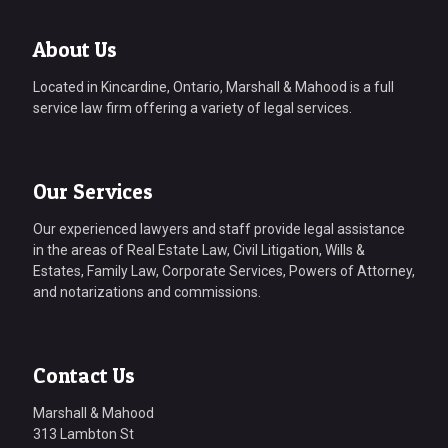
About Us
Located in Kincardine, Ontario, Marshall & Mahood is a full
service law firm offering a variety of legal services.
Our Services
Our experienced lawyers and staff provide legal assistance
in the areas of Real Estate Law, Civil Litigation, Wills &
Estates, Family Law, Corporate Services, Powers of Attorney,
and notarizations and commissions.
Contact Us
Marshall & Mahood
313 Lambton St