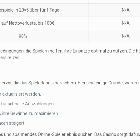
eispiele in 20×5 über fünf Tage
N/A
auf Nettoverluste, bis 100€
N/A
96%
N/A
Bedingungen, die Spielern helfen, ihre Einsätze optimal zu nutzen. Die
s reizvoll.
hervor, die das Spielerlebnis bereichern. Hier sind einige Gründe, waru
 aktualisiert werden.
s für schnelle Auszahlungen.
, ihre Gewinne zu maximieren.
en steigert.
des und spannendes Online-Spielerlebnis suchen. Das Casino sorgt dafür, 