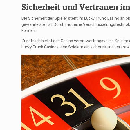
Sicherheit und Vertrauen i
Die Sicherheit der Spieler steht im Lucky Trunk Casino an obe
gewährleistet ist. Durch moderne Verschlüsselungstechnolo
können.
Zusätzlich bietet das Casino verantwortungsvolles Spielen
Lucky Trunk Casinos, den Spielern ein sicheres und verantw