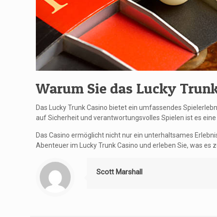
Warum Sie das Lucky Trunk 
Das Lucky Trunk Casino bietet ein umfassendes Spielerlebni
auf Sicherheit und verantwortungsvolles Spielen ist es eine
Das Casino ermöglicht nicht nur ein unterhaltsames Erlebnis
Abenteuer im Lucky Trunk Casino und erleben Sie, was es zu
Scott Marshall