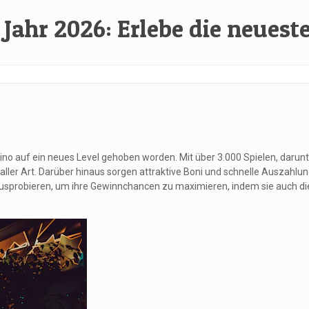
Jahr 2026: Erlebe die neuest
asino auf ein neues Level gehoben worden. Mit über 3.000 Spielen, daru
r aller Art. Darüber hinaus sorgen attraktive Boni und schnelle Auszahl
 ausprobieren, um ihre Gewinnchancen zu maximieren, indem sie auch d