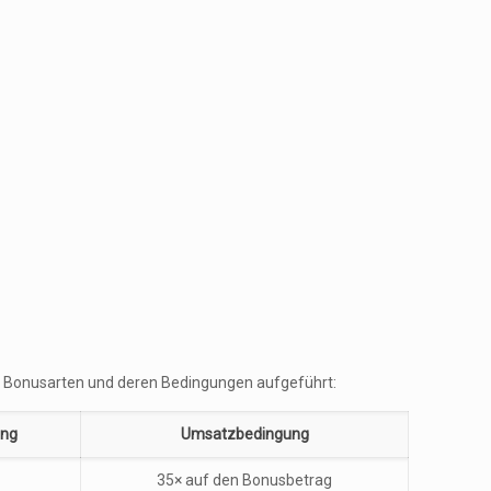
sten Bonusarten und deren Bedingungen aufgeführt:
ung
Umsatzbedingung
35× auf den Bonusbetrag