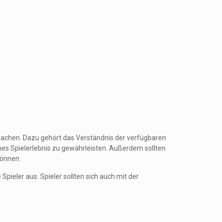
u machen. Dazu gehört das Verständnis der verfügbaren
es Spielerlebnis zu gewährleisten. Außerdem sollten
können.
eler aus. Spieler sollten sich auch mit der