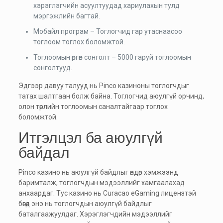
хэрэглэгчийн асуултуудад хариулахын тулд
мэргэжлийн багтай.
Мобайл програм – Тоглогчид гар утаснаасоо
тоглоом тоглох боломжтой.
Тоглоомын өргөн сонголт – 5000 гаруй тоглоомын
сонголтууд.
Эдгээр давуу талууд нь Pinco казиноны тоглогчдыг
татах шалтгаан болж байна. Тоглогчид аюулгүй орчинд,
олон төрлийн тоглоомын саналтайгаар тоглох
боломжтой.
Итгэлцэл ба аюулгүй
байдал
Pinco казино нь аюулгүй байдлыг өндөр хэмжээнд
баримталж, тоглогчдын мэдээллийг хамгаалахад
анхаардаг. Тус казино нь Curacao eGaming лицензтэй
бөгөөд энэ нь тоглогчдын аюулгүй байдлыг
баталгаажуулдаг. Хэрэглэгчдийн мэдээллийг