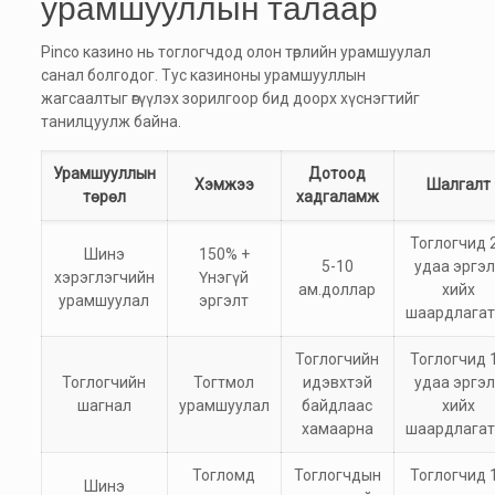
урамшууллын талаар
Pinco казино нь тоглогчдод олон төрлийн урамшуулал
санал болгодог. Тус казиноны урамшууллын
жагсаалтыг өгүүлэх зорилгоор бид доорх хүснэгтийг
танилцуулж байна.
Урамшууллын
Дотоод
Хэмжээ
Шалгалт
төрөл
хадгаламж
Тоглогчид 
Шинэ
150% +
5-10
удаа эргэ
хэрэглэгчийн
Үнэгүй
ам.доллар
хийх
урамшуулал
эргэлт
шаардлагат
Тоглогчийн
Тоглогчид 
Тоглогчийн
Тогтмол
идэвхтэй
удаа эргэ
шагнал
урамшуулал
байдлаас
хийх
хамаарна
шаардлагат
Тогломд
Тоглогчдын
Тоглогчид 
Шинэ