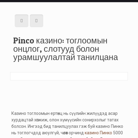
Pinco казино: тоглоомын
онцлог, слотууд болон
урамшуулалтай танилцана
Казино тоглоомын ертөнц нь сүүлийн жилүүдэд асар
хурдацтай хөгжиж, олон хүмүүсийн сонирхолыг татах
болсон. Ингээд бид танилцуулах гэж буй казино Пинко
нь тоглогчдод аюулгүй, чөлөөт орчинд
казино Пинко
5000