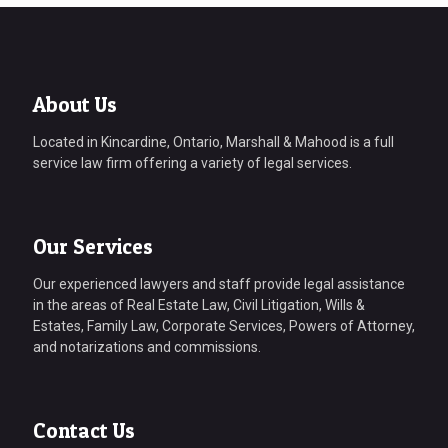
About Us
Located in Kincardine, Ontario, Marshall & Mahood is a full
service law firm offering a variety of legal services.
Our Services
Our experienced lawyers and staff provide legal assistance
in the areas of Real Estate Law, Civil Litigation, Wills &
Estates, Family Law, Corporate Services, Powers of Attorney,
and notarizations and commissions.
Contact Us