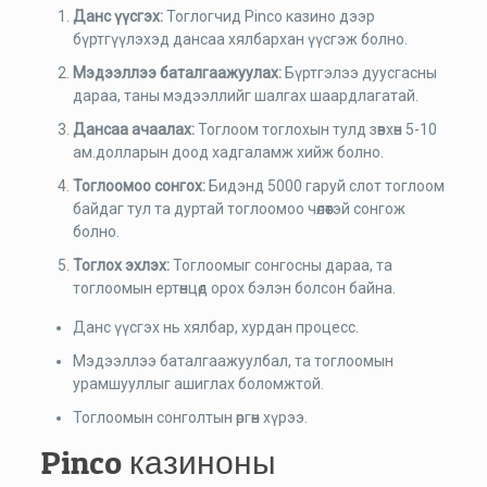
Данс үүсгэх:
Тоглогчид Pinco казино дээр
бүртгүүлэхэд дансаа хялбархан үүсгэж болно.
Мэдээллээ баталгаажуулах:
Бүртгэлээ дуусгасны
дараа, таны мэдээллийг шалгах шаардлагатай.
Дансаа ачаалах:
Тоглоом тоглохын тулд зөвхөн 5-10
ам.долларын доод хадгаламж хийж болно.
Тоглоомоо сонгох:
Бидэнд 5000 гаруй слот тоглоом
байдаг тул та дуртай тоглоомоо чөлөөтэй сонгож
болно.
Тоглох эхлэх:
Тоглоомыг сонгосны дараа, та
тоглоомын ертөнцөд орох бэлэн болсон байна.
Данс үүсгэх нь хялбар, хурдан процесс.
Мэдээллээ баталгаажуулбал, та тоглоомын
урамшууллыг ашиглах боломжтой.
Тоглоомын сонголтын өргөн хүрээ.
Pinco казиноны