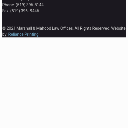
Phone: (519) 396-8144
Fax: (519) 396- 9446
© 2021 Marshall & Mahood Law Offices. All Rights Reserved. Website
by:
Reliance Printing