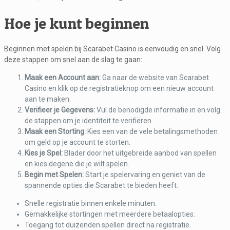
Hoe je kunt beginnen
Beginnen met spelen bij Scarabet Casino is eenvoudig en snel. Volg
deze stappen om snel aan de slag te gaan:
Maak een Account aan:
Ga naar de website van Scarabet
Casino en klik op de registratieknop om een nieuw account
aan te maken.
Verifieer je Gegevens:
Vul de benodigde informatie in en volg
de stappen om je identiteit te verifiëren.
Maak een Storting:
Kies een van de vele betalingsmethoden
om geld op je account te storten.
Kies je Spel:
Blader door het uitgebreide aanbod van spellen
en kies degene die je wilt spelen.
Begin met Spelen:
Start je spelervaring en geniet van de
spannende opties die Scarabet te bieden heeft.
Snelle registratie binnen enkele minuten.
Gemakkelijke stortingen met meerdere betaalopties.
Toegang tot duizenden spellen direct na registratie.