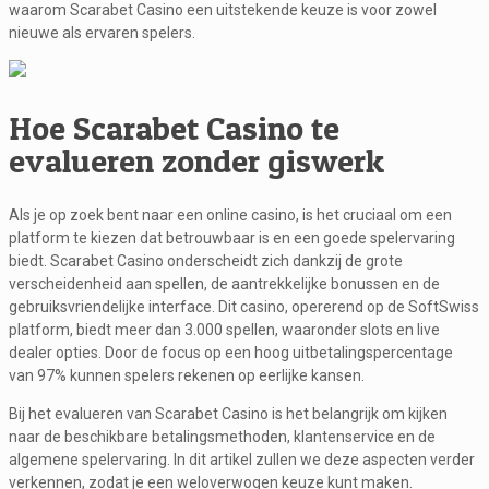
waarom Scarabet Casino een uitstekende keuze is voor zowel
nieuwe als ervaren spelers.
Hoe Scarabet Casino te
evalueren zonder giswerk
Als je op zoek bent naar een online casino, is het cruciaal om een
platform te kiezen dat betrouwbaar is en een goede spelervaring
biedt. Scarabet Casino onderscheidt zich dankzij de grote
verscheidenheid aan spellen, de aantrekkelijke bonussen en de
gebruiksvriendelijke interface. Dit casino, opererend op de SoftSwiss
platform, biedt meer dan 3.000 spellen, waaronder slots en live
dealer opties. Door de focus op een hoog uitbetalingspercentage
van 97% kunnen spelers rekenen op eerlijke kansen.
Bij het evalueren van Scarabet Casino is het belangrijk om kijken
naar de beschikbare betalingsmethoden, klantenservice en de
algemene spelervaring. In dit artikel zullen we deze aspecten verder
verkennen, zodat je een weloverwogen keuze kunt maken.