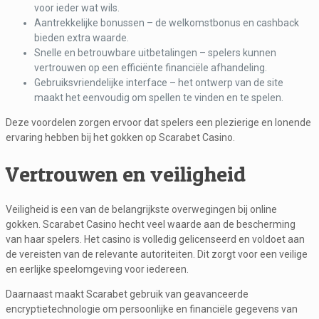
voor ieder wat wils.
Aantrekkelijke bonussen – de welkomstbonus en cashback
bieden extra waarde.
Snelle en betrouwbare uitbetalingen – spelers kunnen
vertrouwen op een efficiënte financiële afhandeling.
Gebruiksvriendelijke interface – het ontwerp van de site
maakt het eenvoudig om spellen te vinden en te spelen.
Deze voordelen zorgen ervoor dat spelers een plezierige en lonende
ervaring hebben bij het gokken op Scarabet Casino.
Vertrouwen en veiligheid
Veiligheid is een van de belangrijkste overwegingen bij online
gokken. Scarabet Casino hecht veel waarde aan de bescherming
van haar spelers. Het casino is volledig gelicenseerd en voldoet aan
de vereisten van de relevante autoriteiten. Dit zorgt voor een veilige
en eerlijke speelomgeving voor iedereen.
Daarnaast maakt Scarabet gebruik van geavanceerde
encryptietechnologie om persoonlijke en financiële gegevens van