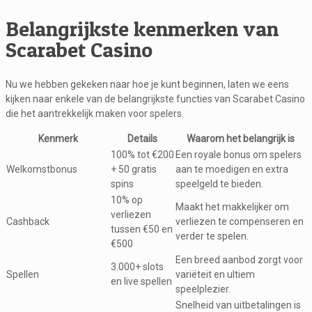
Belangrijkste kenmerken van
Scarabet Casino
Nu we hebben gekeken naar hoe je kunt beginnen, laten we eens
kijken naar enkele van de belangrijkste functies van Scarabet Casino
die het aantrekkelijk maken voor spelers.
Kenmerk
Details
Waarom het belangrijk is
100% tot €200
Een royale bonus om spelers
Welkomstbonus
+ 50 gratis
aan te moedigen en extra
spins
speelgeld te bieden.
10% op
Maakt het makkelijker om
verliezen
Cashback
verliezen te compenseren en
tussen €50 en
verder te spelen.
€500
Een breed aanbod zorgt voor
3.000+ slots
Spellen
variëteit en ultiem
en live spellen
speelplezier.
Snelheid van uitbetalingen is