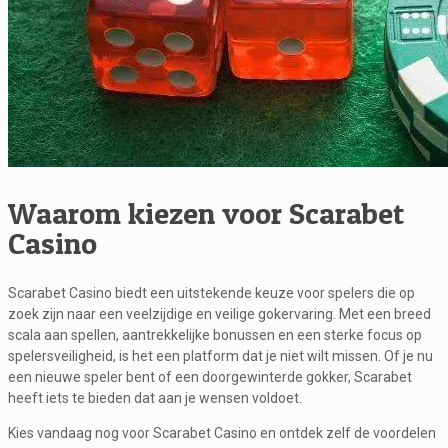
Waarom kiezen voor Scarabet
Casino
Scarabet Casino biedt een uitstekende keuze voor spelers die op
zoek zijn naar een veelzijdige en veilige gokervaring. Met een breed
scala aan spellen, aantrekkelijke bonussen en een sterke focus op
spelersveiligheid, is het een platform dat je niet wilt missen. Of je nu
een nieuwe speler bent of een doorgewinterde gokker, Scarabet
heeft iets te bieden dat aan je wensen voldoet.
Kies vandaag nog voor Scarabet Casino en ontdek zelf de voordelen