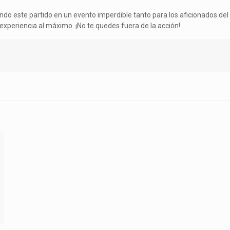
iendo este partido en un evento imperdible tanto para los aficionados d
 experiencia al máximo. ¡No te quedes fuera de la acción!