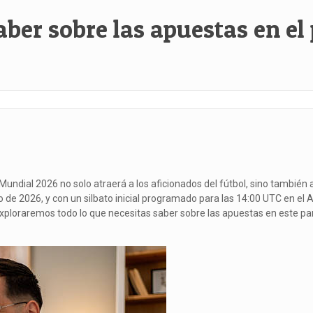
aber sobre las apuestas en el
Mundial 2026 no solo atraerá a los aficionados del fútbol, sino tambié
io de 2026, y con un silbato inicial programado para las 14:00 UTC en e
 exploraremos todo lo que necesitas saber sobre las apuestas en este pa