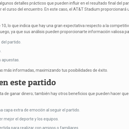
unos detalles prácticos que pueden influir en el resultado final del part
 el curso del encuentro. En este caso, el AT&T Stadium proporcionará un
e 10, lo que indica que hay una gran expectativa respecto a la competiti
 juego, ya que sus análisis pueden proporcionarte información valiosa p
del partido.
.
s apuestas.
tas más informadas, maximizando tus posibilidades de éxito.
en este partido
rata de ganar dinero; también hay otros beneficios que pueden hacer qu
capa extra de emoción al seguir el partido.
er mejor el deporte y los equipos.
ertida para realizar con amigos o familiares.