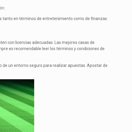
ón.
es tanto en términos de entretenimiento como de finanzas.
nten con licencias adecuadas. Las mejores casas de
mpre es recomendable leer los términos y condiciones de
o de un entorno seguro para realizar apuestas. Apostar de