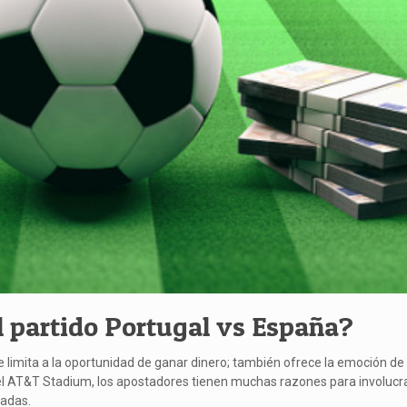
el partido Portugal vs España?
 limita a la oportunidad de ganar dinero; también ofrece la emoción de
 AT&T Stadium, los apostadores tienen muchas razones para involucrars
madas.