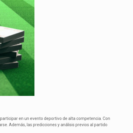
 participar en un evento deportivo de alta competencia. Con
e. Además, las predicciones y análisis previos al partido