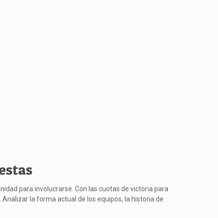
estas
idad para involucrarse. Con las cuotas de victoria para
nalizar la forma actual de los equipos, la historia de