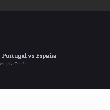
do Portugal vs España
ortugal vs España