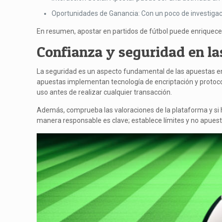
Oportunidades de Ganancia: Con un poco de investigac
En resumen, apostar en partidos de fútbol puede enriquece
Confianza y seguridad en la
La seguridad es un aspecto fundamental de las apuestas en
apuestas implementan tecnología de encriptación y protoco
uso antes de realizar cualquier transacción.
Además, comprueba las valoraciones de la plataforma y si h
manera responsable es clave; establece límites y no apuest