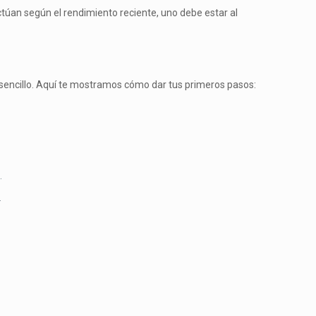
uctúan según el rendimiento reciente, uno debe estar al
 sencillo. Aquí te mostramos cómo dar tus primeros pasos:
.
.