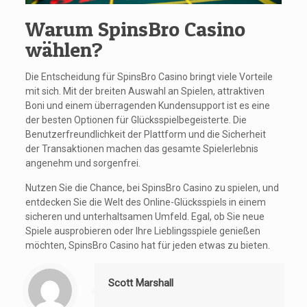
Warum SpinsBro Casino
wählen?
Die Entscheidung für SpinsBro Casino bringt viele Vorteile
mit sich. Mit der breiten Auswahl an Spielen, attraktiven
Boni und einem überragenden Kundensupport ist es eine
der besten Optionen für Glücksspielbegeisterte. Die
Benutzerfreundlichkeit der Plattform und die Sicherheit
der Transaktionen machen das gesamte Spielerlebnis
angenehm und sorgenfrei.
Nutzen Sie die Chance, bei SpinsBro Casino zu spielen, und
entdecken Sie die Welt des Online-Glücksspiels in einem
sicheren und unterhaltsamen Umfeld. Egal, ob Sie neue
Spiele ausprobieren oder Ihre Lieblingsspiele genießen
möchten, SpinsBro Casino hat für jeden etwas zu bieten.
Scott Marshall