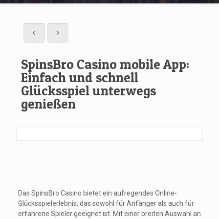
SpinsBro Casino mobile App:
Einfach und schnell
Glücksspiel unterwegs
genießen
Das SpinsBro Casino bietet ein aufregendes Online-
Glücksspielerlebnis, das sowohl für Anfänger als auch für
erfahrene Spieler geeignet ist. Mit einer breiten Auswahl an