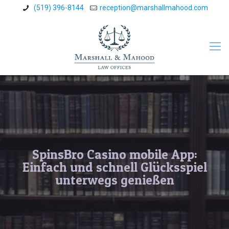
(519) 396-8144
reception@marshallmahood.com
SpinsBro Casino mobile App:
Einfach und schnell Glücksspiel
unterwegs genießen